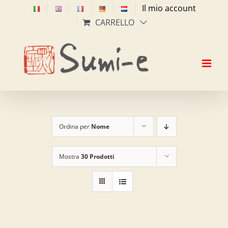
Salta
Il mio account
al
CARRELLO
contenuto
Ordina per
Nome
Mostra
30 Prodotti