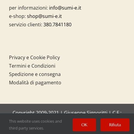
per informazioni:
info@sumi-e.it
e-shop:
shop@sumi-e.it
servizio clienti:
380.7841180
Privacy e Cookie Policy
Termini e Condizioni
Spedizione e consegna
Modalità di pagamento
Copyright 2009-2021 | Giuseppe Signoritti | C.F.:
SGNGPP61C20I158O
This website uses cookies and
OK
Rifiuta
third party services.