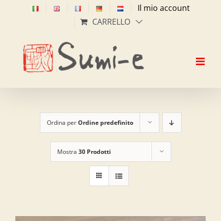
Salta
Il mio account
al
CARRELLO
contenuto
Ordina per
Ordine predefinito
Mostra
30 Prodotti