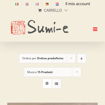
Salta
Il mio account
al
CARRELLO
contenuto
Ordina per
Ordine predefinito
Mostra
15 Prodotti