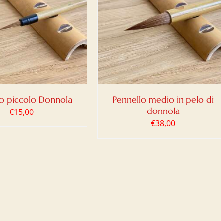
IUNGI AL CARRELLO
/
DETTAGLI
lo piccolo Donnola
Pennello medio in pelo di
donnola
€
15,00
€
38,00