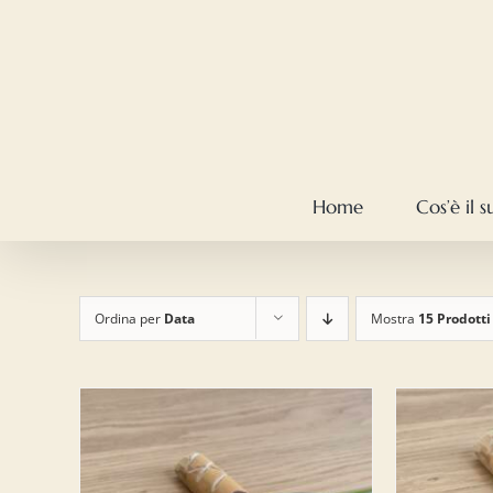
Salta
al
contenuto
Home
Cos’è il 
Ordina per
Data
Mostra
15 Prodotti