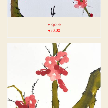
Vigore
€
50,00