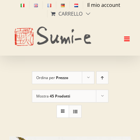
Salta
Il mio account
al
CARRELLO
contenuto
Ordina per
Prezzo
Mostra
45 Prodotti