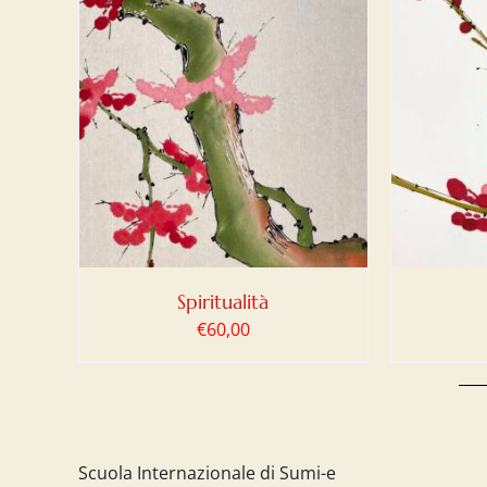
LO
/
AGGIUNGI AL CARRELLO
/
DETTAGLI
Spiritualità
€
60,00
Scuola Internazionale di Sumi-e