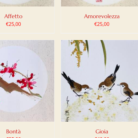
Affetto
Amorevolezza
€
25,00
€
25,00
IUNGI AL CARRELLO
/
DETTAGLI
Bontà
Gioia