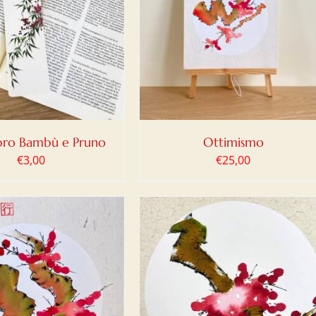
IUNGI AL CARRELLO
/
DETTAGLI
bro Bambù e Pruno
Ottimismo
€
3,00
€
25,00
IUNGI AL CARRELLO
/
DETTAGLI