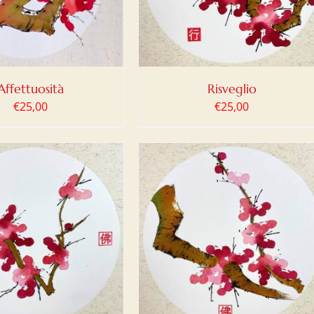
Affettuosità
Risveglio
€
25,00
€
25,00
IUNGI AL CARRELLO
/
DETTAGLI