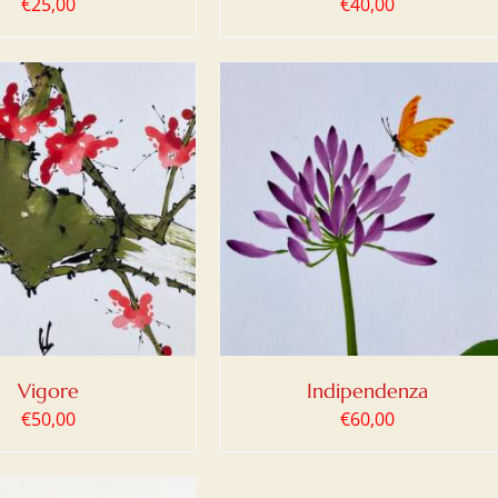
€
25,00
€
40,00
IUNGI AL CARRELLO
/
DETTAGLI
Vigore
Indipendenza
€
50,00
€
60,00