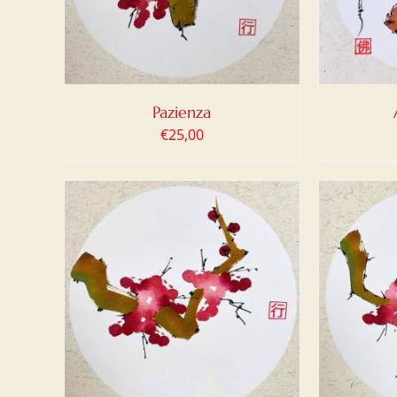
Pazienza
€
25,00
LO
/
AGGIUNGI AL CARRELLO
/
AGG
DETTAGLI