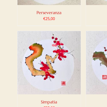
Perseveranza
€
25,00
LO
/
AGGIUNGI AL CARRELLO
/
AGG
DETTAGLI
Simpatia