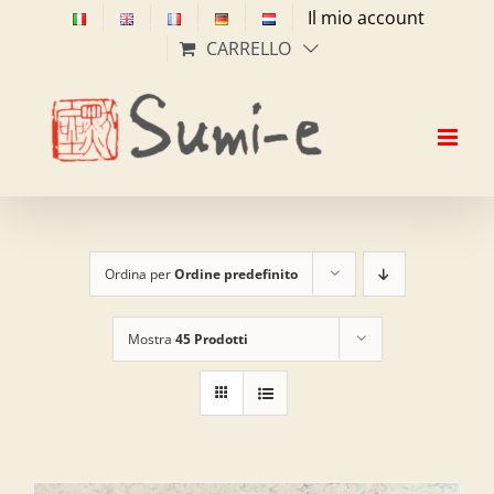
Salta
Il mio account
al
CARRELLO
contenuto
Ordina per
Ordine predefinito
Mostra
45 Prodotti