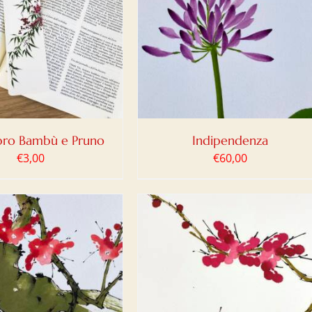
IUNGI AL CARRELLO
/
DETTAGLI
bro Bambù e Pruno
Indipendenza
€
3,00
€
60,00
IUNGI AL CARRELLO
/
DETTAGLI