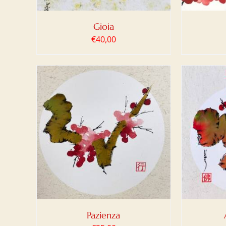
Gioia
€
40,00
LO
/
AGGIUNGI AL CARRELLO
/
AGG
DETTAGLI
Pazienza