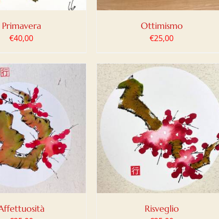
Primavera
Ottimismo
€
40,00
€
25,00
IUNGI AL CARRELLO
/
DETTAGLI
Affettuosità
Risveglio