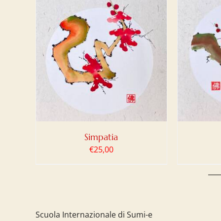
LO
/
AGGIUNGI AL CARRELLO
/
DETTAGLI
Simpatia
€
25,00
Scuola Internazionale di Sumi-e