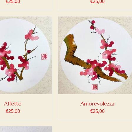
€
25,00
€
25,00
IUNGI AL CARRELLO
/
DETTAGLI
Affetto
Amorevolezza
€
25,00
€
25,00