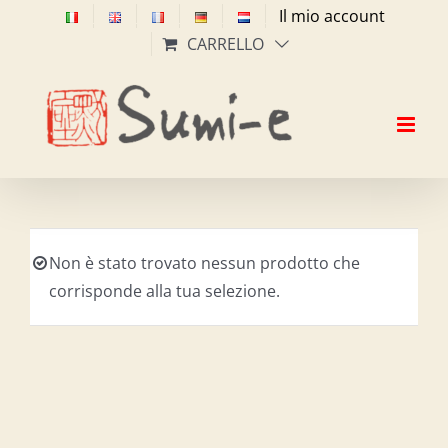
Salta
Il mio account
al
CARRELLO
contenuto
Non è stato trovato nessun prodotto che
corrisponde alla tua selezione.