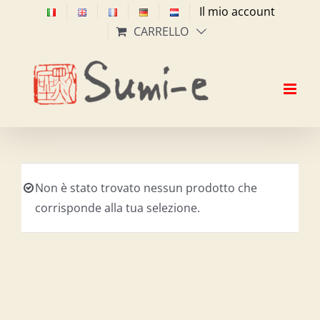
Salta
Il mio account
al
CARRELLO
contenuto
Non è stato trovato nessun prodotto che
corrisponde alla tua selezione.