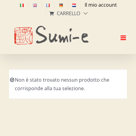
Salta
Il mio account
al
CARRELLO
contenuto
Non è stato trovato nessun prodotto che
corrisponde alla tua selezione.