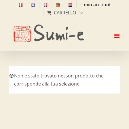
Salta
Il mio account
al
CARRELLO
contenuto
Non è stato trovato nessun prodotto che
corrisponde alla tua selezione.