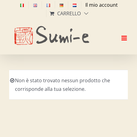
Salta
Il mio account
al
CARRELLO
contenuto
Non è stato trovato nessun prodotto che
corrisponde alla tua selezione.