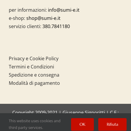
per informazioni:
info@sumi-e.it
e-shop:
shop@sumi-e.it
servizio clienti:
380.7841180
Privacy e Cookie Policy
Termini e Condizioni
Spedizione e consegna
Modalità di pagamento
Copyright 2009-2021 | Giuseppe Signoritti | C.F.:
SGNGPP61C20I158O
This website uses cookies and
OK
Rifiuta
third party services.