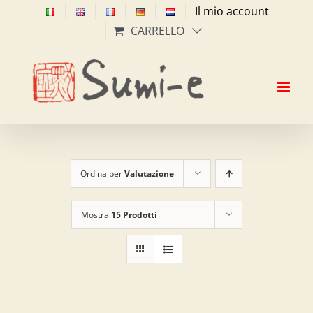
Salta
Il mio account
al
CARRELLO
contenuto
Ordina per
Valutazione
Mostra
15 Prodotti