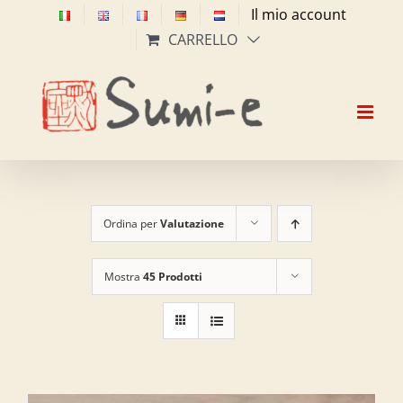
Salta
Il mio account
al
CARRELLO
contenuto
Ordina per
Valutazione
Mostra
45 Prodotti