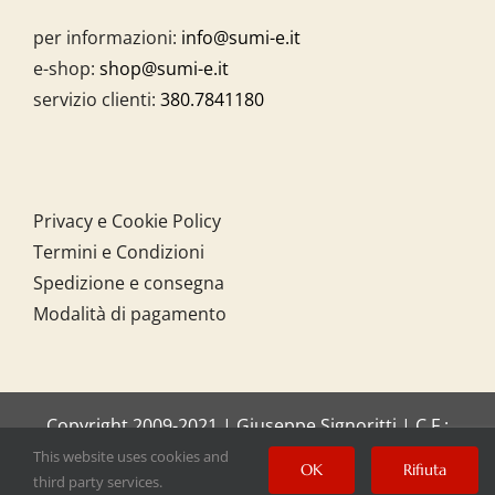
per informazioni:
info@sumi-e.it
e-shop:
shop@sumi-e.it
servizio clienti:
380.7841180
Privacy e Cookie Policy
Termini e Condizioni
Spedizione e consegna
Modalità di pagamento
Copyright 2009-2021 | Giuseppe Signoritti | C.F.:
SGNGPP61C20I158O
This website uses cookies and
OK
Rifiuta
third party services.