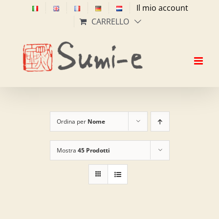
Salta
Il mio account
al
CARRELLO
contenuto
Ordina per
Nome
Mostra
45 Prodotti