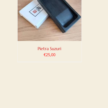
LO
/
Pietra Suzuri
€
25,00