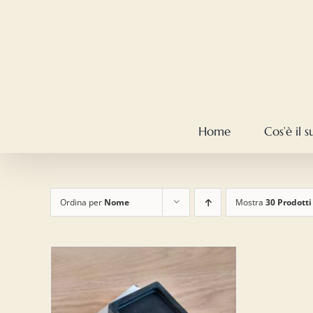
Salta
al
contenuto
Home
Cos’è il 
Ordina per
Nome
Mostra
30 Prodotti