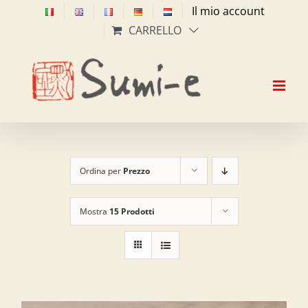
Salta
Il mio account
al
CARRELLO
contenuto
Ordina per
Prezzo
Mostra
15 Prodotti