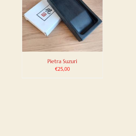
LO
/
Pietra Suzuri
€
25,00