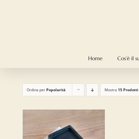
Salta
al
contenuto
Home
Cos’è il 
Ordina per
Popolarità
Mostra
15 Prodotti