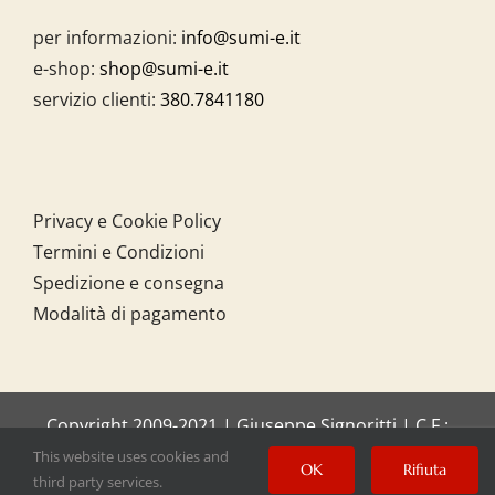
per informazioni:
info@sumi-e.it
e-shop:
shop@sumi-e.it
servizio clienti:
380.7841180
Privacy e Cookie Policy
Termini e Condizioni
Spedizione e consegna
Modalità di pagamento
Copyright 2009-2021 | Giuseppe Signoritti | C.F.:
SGNGPP61C20I158O
This website uses cookies and
OK
Rifiuta
third party services.