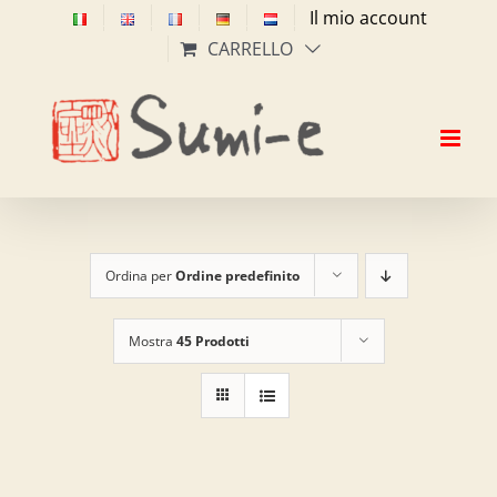
Salta
Il mio account
al
CARRELLO
contenuto
Ordina per
Ordine predefinito
Mostra
45 Prodotti