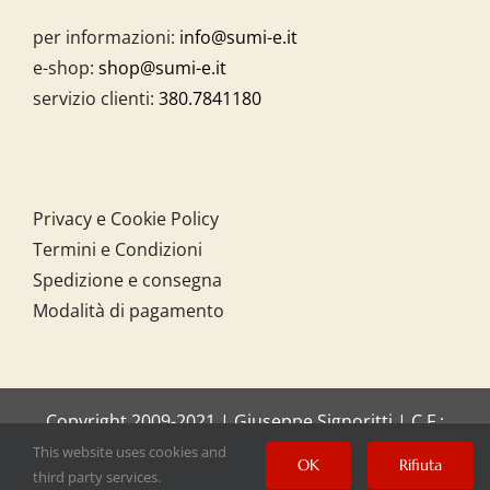
per informazioni:
info@sumi-e.it
e-shop:
shop@sumi-e.it
servizio clienti:
380.7841180
Privacy e Cookie Policy
Termini e Condizioni
Spedizione e consegna
Modalità di pagamento
Copyright 2009-2021 | Giuseppe Signoritti | C.F.:
SGNGPP61C20I158O
This website uses cookies and
OK
Rifiuta
third party services.