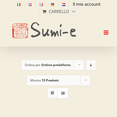
Salta
Il mio account
al
CARRELLO
contenuto
Ordina per
Ordine predefinito
Mostra
15 Prodotti