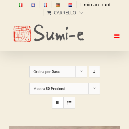
Salta
Il mio account
al
CARRELLO
contenuto
Ordina per
Data
Mostra
30 Prodotti