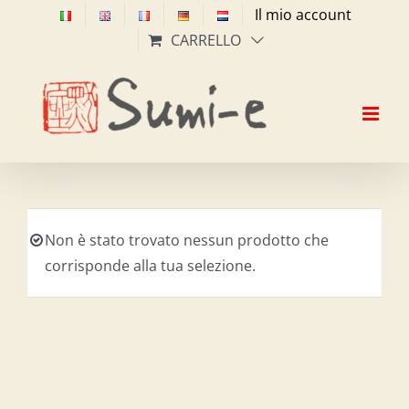
Salta
Il mio account
al
CARRELLO
contenuto
Non è stato trovato nessun prodotto che
corrisponde alla tua selezione.