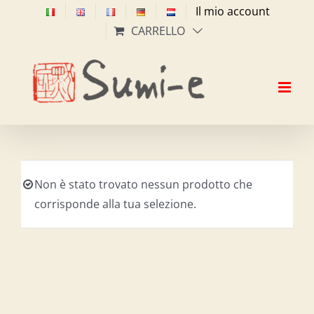
Salta
Il mio account
al
CARRELLO
contenuto
Non è stato trovato nessun prodotto che
corrisponde alla tua selezione.