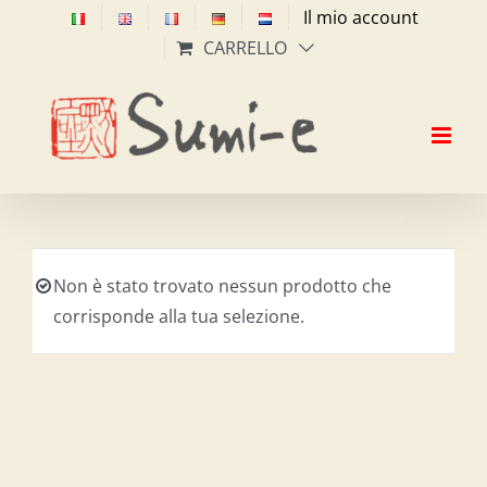
Salta
Il mio account
al
CARRELLO
contenuto
Non è stato trovato nessun prodotto che
corrisponde alla tua selezione.