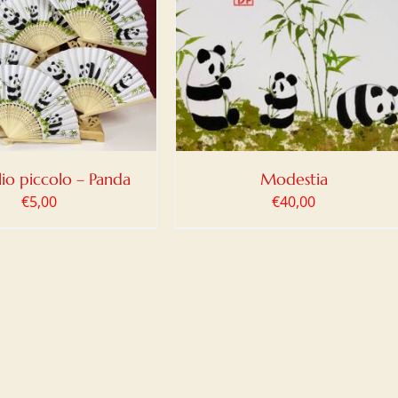
IUNGI AL CARRELLO
/
DETTAGLI
io piccolo – Panda
Modestia
€
5,00
€
40,00