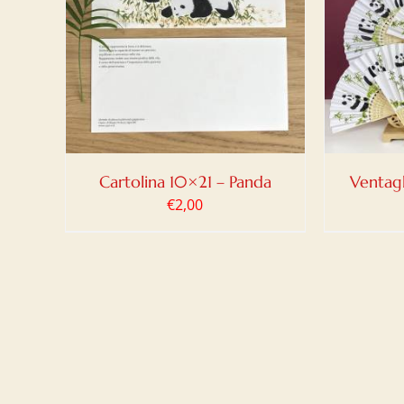
LO
/
AGGIUNGI AL CARRELLO
/
AGG
DETTAGLI
Cartolina 10×21 – Panda
Ventagl
€
2,00