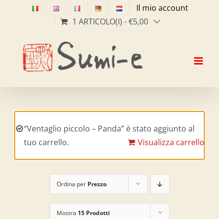
Salta
Il mio account
al
1 ARTICOLO(I)
-
€
5,00
contenuto
“Ventaglio piccolo – Panda” è stato aggiunto al
tuo carrello.
Visualizza carrello
Ordina per
Prezzo
Mostra
15 Prodotti