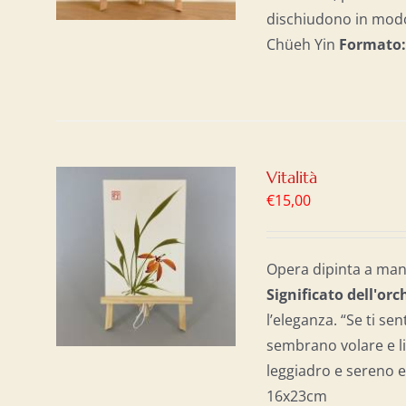
dischiudono in modo 
Chüeh Yin
Formato
Vitalità
€
15,00
AL
/
Opera dipinta a mano
Significato dell'o
rc
l’eleganza. “Se ti sen
sembrano volare e li
leggiadro e sereno e 
16x23cm