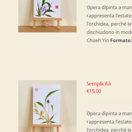
/
Opera dipinta a mano
rappresenta l’estate, 
l’orchidea, perché le
dischiudono in modo 
Chüeh Yin
Formato
Semplicità
€
15,00
AL
/
Opera dipinta a mano
rappresenta l’estate, 
l’orchidea, perché le