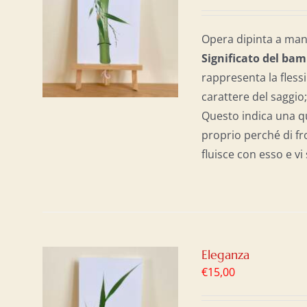
AL
/
Opera dipinta a mano
Significato del b
am
rappresenta la flessib
carattere del saggio;
Questo indica una qu
proprio perché di fr
fluisce con esso e vi
Eleganza
€
15,00
AL