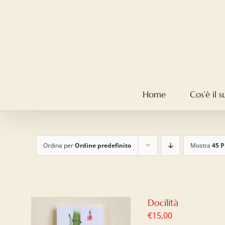
Salta
al
contenuto
Home
Cos’è il 
Ordina per
Ordine predefinito
Mostra
45 P
Docilità
€
15,00