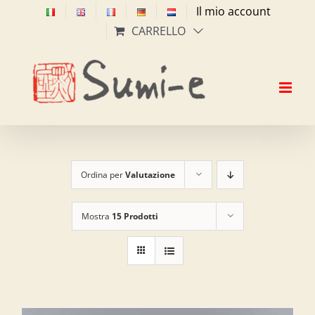
Salta
Il mio account
al
CARRELLO
contenuto
Ordina per
Valutazione
Mostra
15 Prodotti