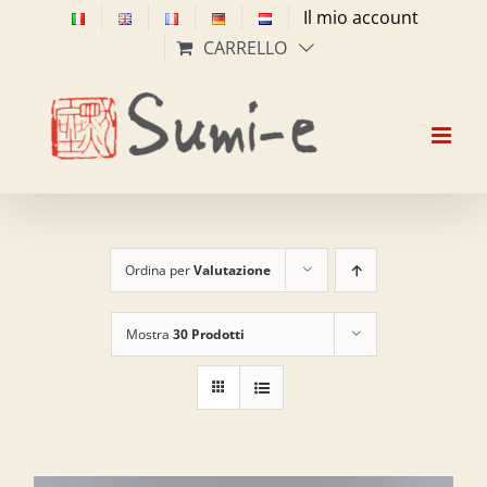
Salta
Il mio account
al
CARRELLO
contenuto
Ordina per
Valutazione
Mostra
30 Prodotti