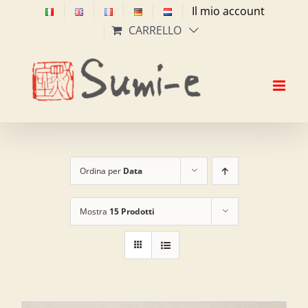
Salta
Il mio account
al
CARRELLO
contenuto
Ordina per
Data
Mostra
15 Prodotti