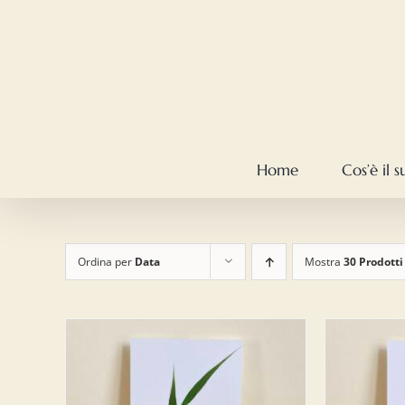
Salta
al
contenuto
Home
Cos’è il 
Ordina per
Data
Mostra
30 Prodotti