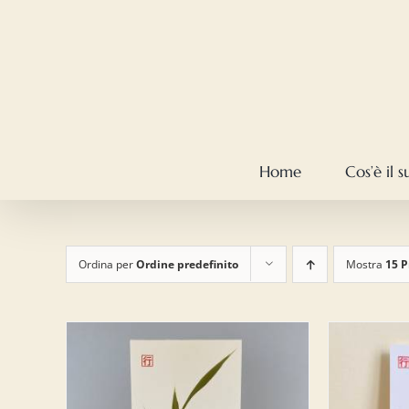
Salta
al
contenuto
Home
Cos’è il 
Ordina per
Ordine predefinito
Mostra
15 P