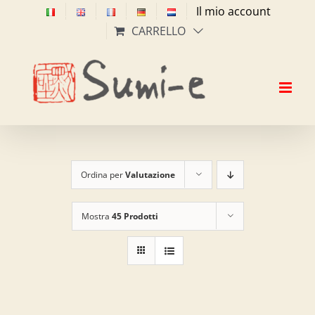
Salta
Il mio account
al
CARRELLO
contenuto
Ordina per
Valutazione
Mostra
45 Prodotti