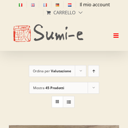
Salta
Il mio account
al
CARRELLO
contenuto
Ordina per
Valutazione
Mostra
45 Prodotti