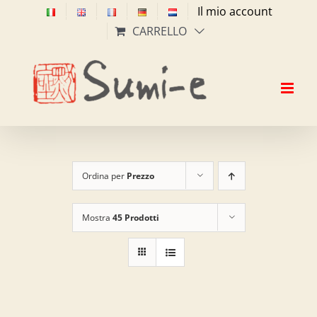
Salta
Il mio account
al
CARRELLO
contenuto
Ordina per
Prezzo
Mostra
45 Prodotti