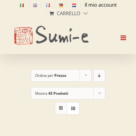
Salta
Il mio account
al
CARRELLO
contenuto
Ordina per
Prezzo
Mostra
45 Prodotti