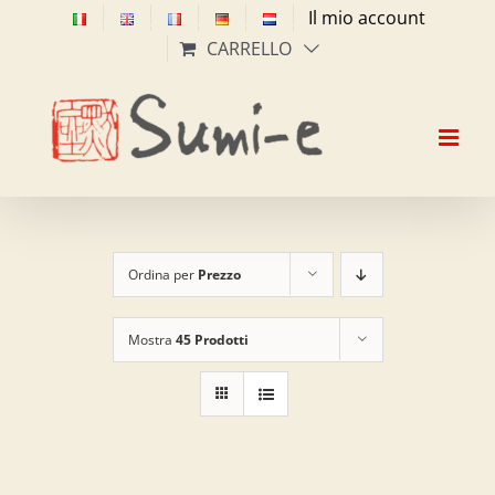
Salta
Il mio account
al
CARRELLO
contenuto
Ordina per
Prezzo
Mostra
45 Prodotti