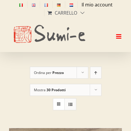
Salta
Il mio account
al
CARRELLO
contenuto
Ordina per
Prezzo
Mostra
30 Prodotti