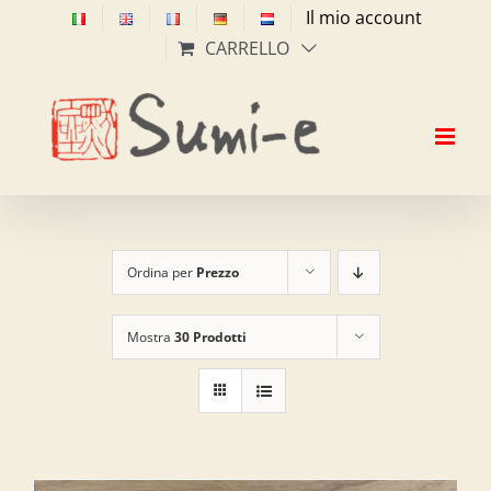
Salta
Il mio account
al
CARRELLO
contenuto
Ordina per
Prezzo
Mostra
30 Prodotti