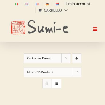
Salta
Il mio account
al
CARRELLO
contenuto
Ordina per
Prezzo
Mostra
15 Prodotti