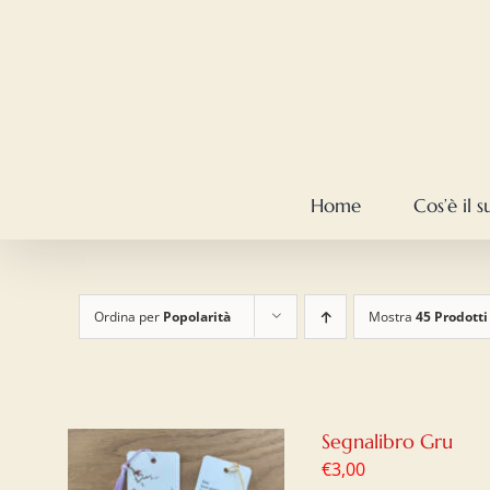
Salta
al
contenuto
Home
Cos’è il 
Ordina per
Popolarità
Mostra
45 Prodotti
Segnalibro Gru
€
3,00