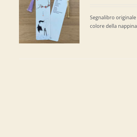
AL
/
Segnalibro originale 
colore della nappina 