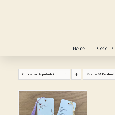
Salta
al
contenuto
Home
Cos’è il 
Ordina per
Popolarità
Mostra
30 Prodotti