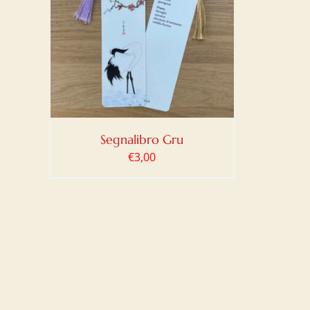
LO
/
Segnalibro Gru
€
3,00