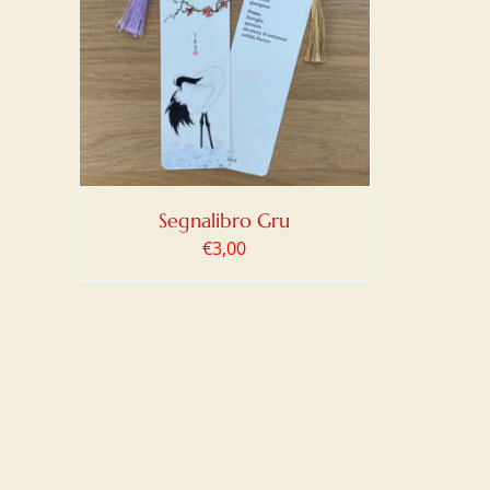
LO
/
Segnalibro Gru
€
3,00