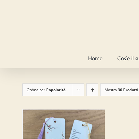
Salta
al
contenuto
Home
Cos’è il 
Ordina per
Popolarità
Mostra
30 Prodotti