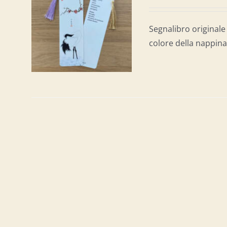
AL
/
Segnalibro originale 
colore della nappina 