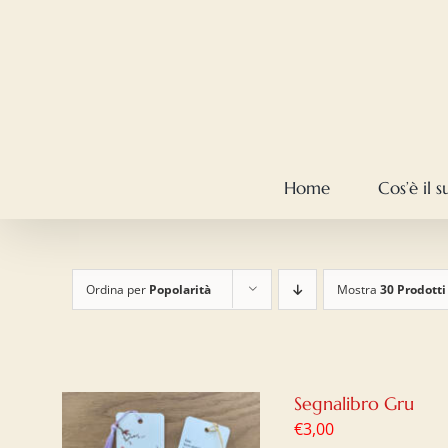
Salta
al
contenuto
Home
Cos’è il 
Ordina per
Popolarità
Mostra
30 Prodotti
Segnalibro Gru
€
3,00