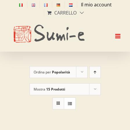
Salta
Il mio account
al
CARRELLO
contenuto
Ordina per
Popolarità
Mostra
15 Prodotti