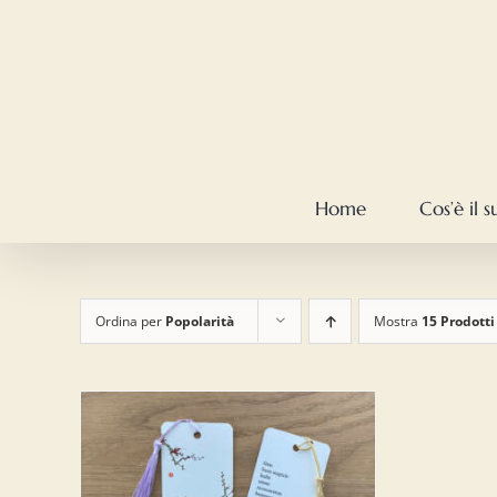
Salta
al
contenuto
Home
Cos’è il 
Ordina per
Popolarità
Mostra
15 Prodotti