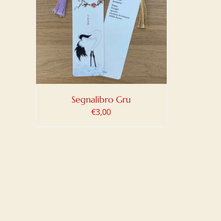
LO
/
Segnalibro Gru
€
3,00