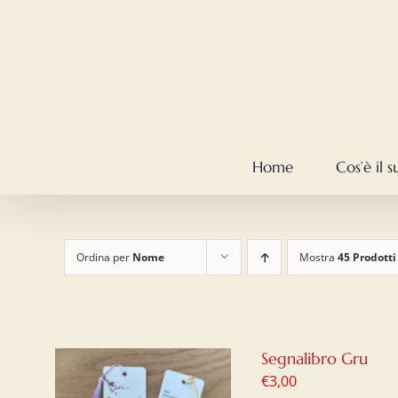
Salta
al
contenuto
Home
Cos’è il 
Ordina per
Nome
Mostra
45 Prodotti
Segnalibro Gru
€
3,00