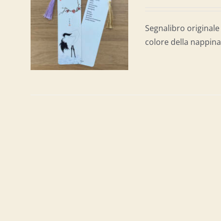
AL
/
Segnalibro originale 
colore della nappina 