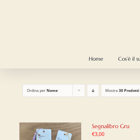
Salta
al
contenuto
Home
Cos’è il 
Ordina per
Nome
Mostra
30 Prodotti
Segnalibro Gru
€
3,00