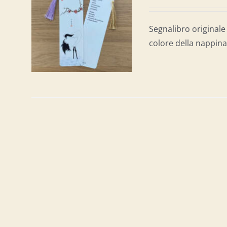
AL
/
Segnalibro originale 
colore della nappina 