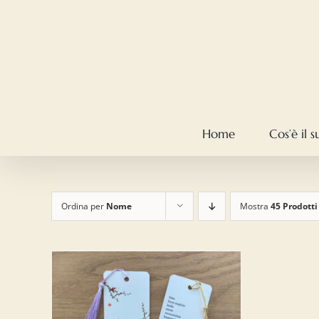
Salta
al
contenuto
Home
Cos’è il 
Ordina per
Nome
Mostra
45 Prodotti