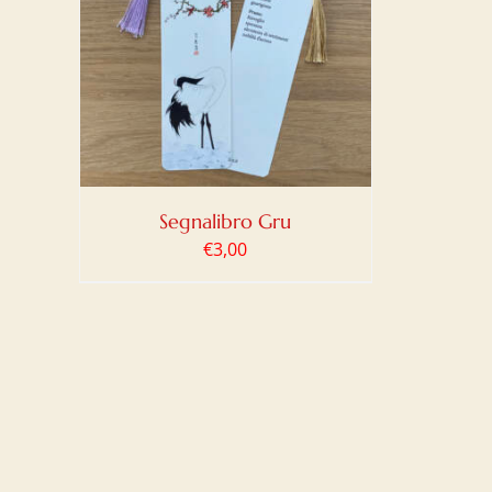
LO
/
Segnalibro Gru
€
3,00